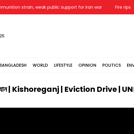
tion strain, weak public support for Iran war
Fire rips th
026
BANGLADESH
WORLD
LIFESTYLE
OPINION
POLITICS
EN
থ অভিযান | Kishoreganj | Eviction Drive | U