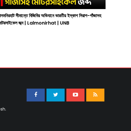
ালমনিরহাট সীমান্তে বিজিবির অভিযানে ভারতীয় ইস্কাপ সিরাপ-গাঁজাসহ
গাজীপুরের শ
োটরসাইকেল জব্দ | Lalmonirhat | UNB
নগদ টাকা
sh.