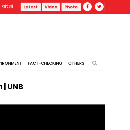
বাংলা
ion
Ukraine strikes two Russian oil refineries: Zelenskyy
Latest
Video
Photo
VIRONMENT
FACT-CHECKING
OTHERS
son | UNB