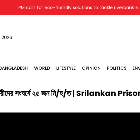
PM calls for eco-friendly solutions to tackle riverbank eros
, 2026
BANGLADESH
WORLD
LIFESTYLE
OPINION
POLITICS
EN
 ও প্রহরীদের সংঘর্ষে ২৫ জন নি/হ/ত | Srilankan Pri