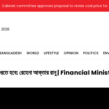
abinet committee approves proposal to revise coal price for tw
, 2026
BANGLADESH
WORLD
LIFESTYLE
OPINION
POLITICS
EN
আদায় করতে হবে: রেহেনা আক্তার রানু | Financial Mi