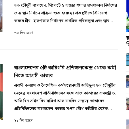
হক চৌধুরী বলেছেন, সিলেটে ১ হাজার শয্যার হাসপাতাল নির্মাণের
জন্য স্থান নির্বাচন প্রক্রিয়া শুরু হয়েছে। প্রকল্পটিতে বিনিয়োগ
করবে চীন। হাসপাতাল নির্মাণের প্রাথমিক পরিকল্পনা এবং স্থান
নির্ধারণের বিষয়ে চীনা বিনিয়োগকারীদের সঙ্গে আলোচনা চলছে।
৬৫ দিন আগে
বুধবার (৩ জুন) হাসপাতাল নির্মাণের জন্য উপযুক্ত স্থান নির্বাচন ও
র
চ
সম্ভাব্যতা যাচাইয়ের জন্য চীনের বিনিয়োগকারীদের নিয়ে সিলেটের
কোম্পানীগঞ্জ উপজেলার সাদাপাথর ও হইটেক পার্কসহ কয়েকটি
এলাকা পরিদর্শন শেষে তিনি এসব কথা বলেন। এ সময় আরিফুল
বাংলাদেশের ৫টি কারিগরি প্রশিক্ষণকেন্দ্র থেকে কর্মী
হক চৌধুরী জানান, প্রকল্পটি বাস্তবায়িত হলে এ অঞ্চলের
নিতে আগ্রহী কাতার
স্বাস্থ্যসেবায় উল্লেখযোগ্য ইতিবাচক পরিবর্তন আসবে। চীনের
প্রতিনিধিদলের হয়ে আসা বাই আপ ইনভেস্টমেন্ট লিমিটেডের
প্রবাসী কল্যাণ ও বৈদেশিক কর্মসংস্থানমন্ত্রী আরিফুল হক চৌধুরীর
চেয়ারম্যান স্টোয়ার্ড চিয়ং জানান, প্রাথমিক পর্যায়ে স্থান পরিদর্শন ও
নেতৃত্বে বাংলাদেশ প্রতিনিধিদলের সঙ্গে আজ কাতারের শ্রমমন্ত্রী ড.
সম্ভাব্যতা মূল্যায়নে তারা আশাবাদী। প্রকল্পটি বাস্তবায়নের জন্য
আলি বিন সাঈদ বিন সামিখ আল মাররির নেতৃত্বে কাতারের
প্রয়োজনীয় অর্থায়ন নিশ্চিত করতে সর্বোচ্চ চেষ্টা করা হবে।
প্রতিনিধিদলের বাংলাদেশ-কাতার সপ্তম যৌথ কমিটির বৈঠক
পরিদর্শনকালে সিলেটের জেলা প্রশাসক মো. সারওয়ার আলমসহ
অনুষ্ঠিত হয়েছে। বৈঠকে বাংলাদেশের ৫ নির্দিষ্ট কারিগরি প্রশিক্ষণ
৮১ দিন আগে
প্রশাসনের কর্মকর্তারা উপস্থিত ছিলেন। এর আগে গতকাল
কেন্দ্র থেকে ইলেকট্রিশিয়ান, প্লাম্বার, এসি টেকনিশিয়ান ও