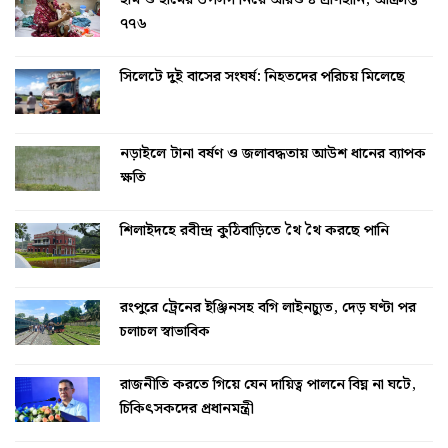
হাম ও হামের উপসর্গ নিয়ে আরও ৪ প্রাণহানি, আক্রান্ত
৭৭৬
সিলেটে দুই বাসের সংঘর্ষ: নিহতদের পরিচয় মিলেছে
নড়াইলে টানা বর্ষণ ও জলাবদ্ধতায় আউশ ধানের ব্যাপক
ক্ষতি
শিলাইদহে রবীন্দ্র কুঠিবাড়িতে থৈ থৈ করছে পানি
রংপুরে ট্রেনের ইঞ্জিনসহ বগি লাইনচ্যুত, দেড় ঘণ্টা পর
চলাচল স্বাভাবিক
রাজনীতি করতে গিয়ে যেন দায়িত্ব পালনে বিঘ্ন না ঘটে,
চিকিৎসকদের প্রধানমন্ত্রী