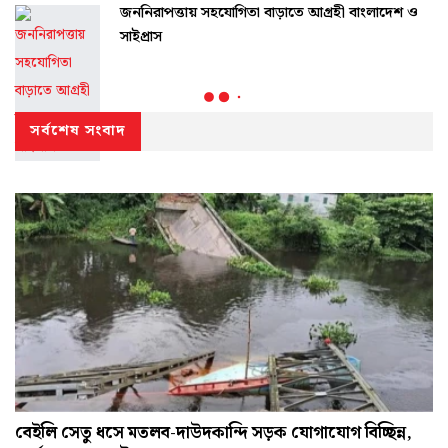
জননিরাপত্তায় সহযোগিতা বাড়াতে আগ্রহী বাংলাদেশ ও
সাইপ্রাস
সর্বশেষ সংবাদ
বেইলি সেতু ধসে মতলব-দাউদকান্দি সড়ক যোগাযোগ বিচ্ছিন্ন,