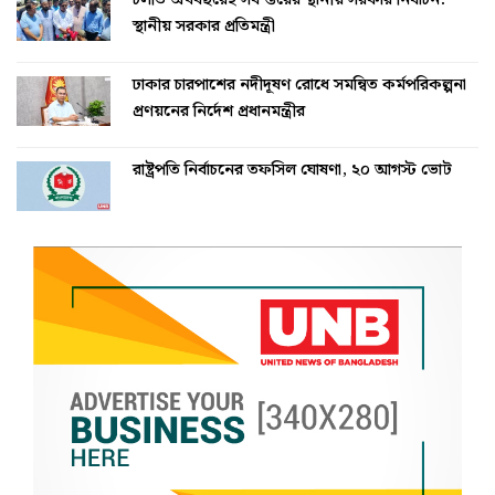
চলতি অর্থবছরেই সব স্তরের স্থানীয় সরকার নির্বাচন:
স্থানীয় সরকার প্রতিমন্ত্রী
ঢাকার চারপাশের নদীদূষণ রোধে সমন্বিত কর্মপরিকল্পনা
প্রণয়নের নির্দেশ প্রধানমন্ত্রীর
রাষ্ট্রপতি নির্বাচনের তফসিল ঘোষণা, ২০ আগস্ট ভোট