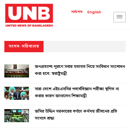
সর্বশেষ
English
সংসদ-সচিবালয়
জনপ্রত্যাশা পূরণে সবার মতামত নিয়ে সংবিধান সংশোধন
করা হবে: স্বরাষ্ট্রমন্ত্রী
সারা দেশে এইচএসসির পদার্থবিজ্ঞান পরীক্ষা স্থগিত না
করার কারণ জানালেন শিক্ষামন্ত্রী
জমির উদ্দিন সরকারের বর্ণাঢ্য কর্মময় জীবনের প্রতি
সংসদে শ্রদ্ধা