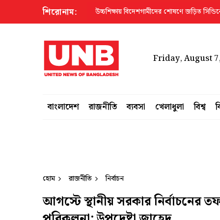
শিরোনাম:
উচ্চশিক্ষায় বিদেশগামীদের শোষণে জড়িত সিন্ডিকেট দমনে 
Friday, August 7
বাংলাদেশ
রাজনীতি
ব্যবসা
খেলাধুলা
বিশ্ব
ব
হোম
রাজনীতি
নির্বাচন
আগস্টে স্থানীয় সরকার নির্বাচনের ত
পরিকল্পনা: উপদেষ্টা জাহেদ