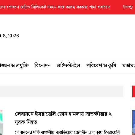
 জড়িত সিন্ডিকেট দমনে কাজ করছে সরকার: শামা ওবায়েদ
চাঁদপুরে ৩১ ইউপি প্র
 8, 2026
িজ্ঞান ও প্রযুক্তি
বিনোদন
লাইফস্টাইল
পরিবেশ ও কৃষি
মতাম
লেবাননে ইসরায়েলি ড্রোন হামলায় সাতক্ষীরার ২
যুবক নিহত
লেবাননের দক্ষিণাঞ্চলীয় নাবাতিয়ের জেবদীন এলাকায় ইসরায়েলি