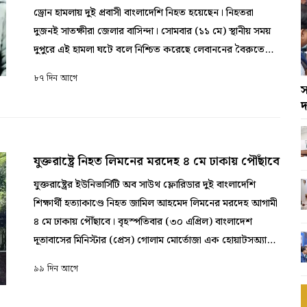
ড্রোন হামলায় দুই প্রবাসী বাংলাদেশি নিহত হয়েছেন। নিহতরা
দুজনই সাতক্ষীরা জেলার বাসিন্দা। সোমবার (১১ মে) স্থানীয় সময়
দুপুরে এই হামলা ঘটে বলে নিশ্চিত করেছে লেবাননের বৈরুতে
অবস্থিত বাংলাদেশ দূতাবাস। নিহতরা হলেন, সাতক্ষীরা সদর
৮৭ দিন আগে
উপজেলার ভালুকা চাঁদপুর গ্রামের আফসার আলীর ছেলে শফিকুল
স
দ
ইসলাম এবং আশাশুনি উপজেলার কাদাকাটি গ্রামের আব্দুল
কাদেরের ছেলে নাহিদুল ইসলাম নাহিদ। ভালুকা চাঁদপুর মডেল হাই
স্কুলের সহকারী প্রধান শিক্ষক আল কালাম আবু ওয়াহিদ ওই দুই
যুক্তরাষ্ট্রে নিহত লিমনের মরদেহ ৪ মে ঢাকায় পৌঁছাবে
ব্যক্তির পরিবারের সদস্যরা মৃত্যুর বিষয়টি জেনেছেন বলে নিশ্চিত
করেছেন। এ বিষয়ে লেবাননে বাংলাদেশ দূতাবাসের প্রথম সচিব
যুক্তরাষ্ট্রের ইউনিভার্সিটি অব সাউথ ফ্লোরিডার দুই বাংলাদেশি
মোহাম্মদ আনোয়ার হোসাইন স্বাক্ষরিত এক শোকবার্তায় জানানো
শিক্ষার্থী হত্যাকাণ্ডে নিহত জামিল আহমেদ লিমনের মরদেহ আগামী
হয়েছে, বর্তমানে মরদেহ দুটি নাবাতিয়ের নাবিহ বেররী হাসপাতালে
৪ মে ঢাকায় পৌঁছাবে। বৃহস্পতিবার (৩০ এপ্রিল) বাংলাদেশ
রাখা হয়েছে। স্থানীয় ও আন্তর্জাতিক সংবাদমাধ্যম সূত্রে জানা গেছে,
দূতাবাসের মিনিস্টার (প্রেস) গোলাম মোর্তোজা এক হোয়াটসঅ্যাপ
গতকাল ওই এলাকায় ইসরায়েলি বাহিনী দফায় দফায় হামলা চালায়।
বার্তায় এ তথ্য জানান। তিনি জানান, আগামী ৪ মে সকাল ৮টা ৪০
৯৯ দিন আগে
নিহত বাংলাদেশিরা সেখানে কর্মরত ছিলেন। উল্লেখ্য, গত ২ মার্চ
মিনিটে এমিরেটসের একটি ফ্লাইটে লিমনের মরদেহ হযরত
থেকে লেবাননে নতুন করে ইসরায়েলি অভিযান শুরু হওয়ার পর
শাহজালাল আন্তর্জাতিক বিমানবন্দরে পৌঁছাবে। তিনি জানান,