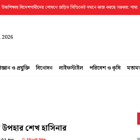
িক্ষায় বিদেশগামীদের শোষণে জড়িত সিন্ডিকেট দমনে কাজ করছে সরকার: শামা ওবায়েদ
, 2026
িজ্ঞান ও প্রযুক্তি
বিনোদন
লাইফস্টাইল
পরিবেশ ও কৃষি
মতাম
আম উপহার শেখ হাসিনার
6:02 PM
ইউএনবি নিউজ