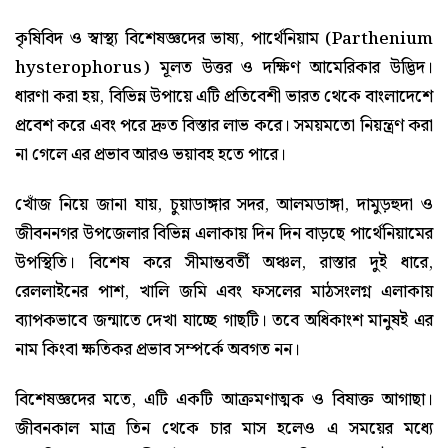
কৃষিবিদ ও স্বাস্থ্য বিশেষজ্ঞদের ভাষ্য, পার্থেনিয়াম (Parthenium
hysterophorus) মূলত উত্তর ও দক্ষিণ আমেরিকার উদ্ভিদ।
ধারণা করা হয়, বিভিন্ন উপায়ে এটি প্রতিবেশী ভারত থেকে বাংলাদেশে
প্রবেশ করে এবং পরে দ্রুত বিস্তার লাভ করে। সময়মতো নিয়ন্ত্রণ করা
না গেলে এর প্রভাব আরও ভয়াবহ হতে পারে।
খোঁজ নিয়ে জানা যায়, চুয়াডাঙ্গার সদর, আলমডাঙ্গা, দামুড়হুদা ও
জীবননগর উপজেলার বিভিন্ন এলাকায় দিন দিন বাড়ছে পার্থেনিয়ামের
উপস্থিতি। বিশেষ করে সীমান্তবর্তী অঞ্চল, রাস্তার দুই ধারে,
রেললাইনের পাশ, খালি জমি এবং ফসলের মাঠসংলগ্ন এলাকায়
ব্যাপকভাবে জন্মাতে দেখা যাচ্ছে গাছটি। তবে অধিকাংশ মানুষই এর
নাম কিংবা ক্ষতিকর প্রভাব সম্পর্কে অবগত নন।
বিশেষজ্ঞদের মতে, এটি একটি আক্রমণাত্মক ও বিষাক্ত আগাছা।
জীবনকাল মাত্র তিন থেকে চার মাস হলেও এ সময়ের মধ্যে