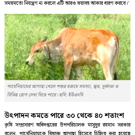
সময়মতো নিয়ন্ত্রণ না করলে এটি আরও ভয়াবহ আকার ধারণ করবে।’
পার্থেনিয়ামের আগাছা খেলে পশুর হজমে সমস্যা, জ্বর, দুর্বলতা ও
বিভিন্ন রোগ দেখা দিতে পারে। ছবি: ইউএনবি
উৎপাদন কমতে পারে ৩০ থেকে ৪০ শতাংশ
কৃষি সম্প্রসারণ অধিদপ্তরের উপপরিচালক মাসুদুর রহমান সরকার
বলেন, পার্থেনিয়ামকে বিষাক্ত আগাছা হিসেবে চিহ্নিত করা হয়েছে