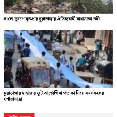
দখল-দূষণে মৃতপ্রায় চুয়াডাঙ্গার ঐতিহ্যবাহী মাথাভাঙ্গা নদী
চুয়াডাঙ্গায় ২ হাজার ফুট আর্জেন্টিনা পতাকা নিয়ে সমর্থকদের
শোভাযাত্রা