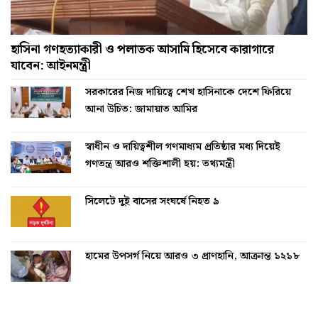
হাসিনা গণহত্যাকারী ও পলাতক আসামি হিসেবে কারাগারে
যাবেন: আইনমন্ত্রী
সরকারের নিজ দায়িত্বে শেখ হাসিনাকে দেশে ফিরিয়ে
আনা উচিত: জামায়াত আমির
স্বাধীন ও দায়িত্বশীল গণমাধ্যম প্রতিষ্ঠার মধ্য দিয়েই
গণতন্ত্র আরও শক্তিশালী হয়: তথ্যমন্ত্রী
সিলেটে দুই বাসের সংঘর্ষে নিহত ৯
হামের উপসর্গ নিয়ে আরও ৩ প্রাণহানি, আক্রান্ত ১২১৮