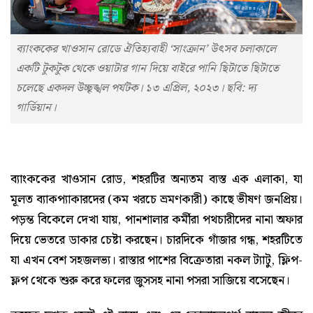
ব্যাংককের খাওসান রোডে ঐতিহ্যবাহী ‘সাংক্রান’ উৎসব চলাকালে
একটি টুকটুক থেকে ওয়াটার গান দিয়ে বাইরে পানি ছিটাতে ছিটাতে
চলেছে একদল উচ্ছৃঙ্খল পর্যটক। ১৩ এপ্রিল, ২০২৩। ছবি: দ্য
গার্ডিয়ান।
ব্যাংককের খাওসান রোড, শহরটির অন্যতম ব্যস্ত এক এলাকা, যা
মূলত ব্যাকপ্যাকারদের (কম খরচে ভ্রমণকারী) কাছে ভীষণ জনপ্রিয়।
পড়ন্ত বিকেলে দেখা যায়, পানশালার কর্মীরা পথচারীদের নানা অফার
দিয়ে ভেতরে ডাকার চেষ্টা করছেন। চারদিকে গাঁজার গন্ধ, শহরটিতে
যা এখন বেশ সহজলভ্য। রাস্তার পাশের বিক্রেতারা নকল ট্যাটু, ফ্লিপ-
ফ্লপ থেকে শুরু করে ফলের জুসসহ নানা পসরা সাজিয়ে বসেছেন।