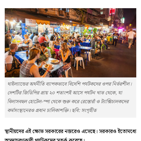
থাইল্যান্ডের অর্থনীতি ব্যাপকভাবে বিদেশি পর্যটকদের ওপর নির্ভরশীল।
দেশটির জিডিপির প্রায় ২০ শতাংশই আসে পর্যটন খাত থেকে, যা
বিলাসবহুল হোটেল-স্পা থেকে শুরু করে রেস্তোরাঁ ও ট্যাক্সিচালকদের
কর্মসংস্থানেরও প্রধান চালিকাশক্তি। ছবি: সংগৃহীত
স্থানীয়দের এই ক্ষোভ সরকারের নজরেও এসেছে। সরকারও ইতোমধ্যে
অসদাচরণকারী পর্যটকদের সতর্ক করেছে।