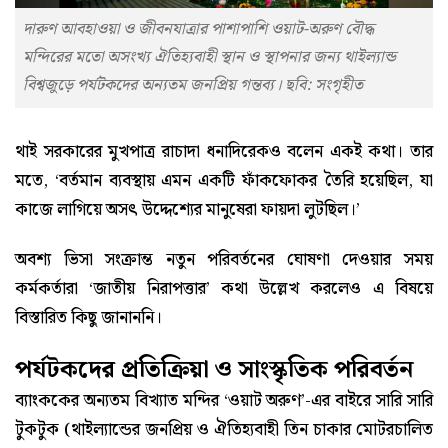
দারুণ আবহাওয়া ও জীবনযাত্রার পাশাপাশি ওয়াট-অরুণ বৌদ্ধ
মন্দিরের মতো অসংখ্য ঐতিহ্যবাহী স্থান ও স্থাপনার জন্য থাইল্যান্ড
বিশ্বজুড়ে পর্যটকদের অন্যতম জনপ্রিয় গন্তব্য। ছবি: সংগৃহীত
থাই সরকারের মুখপাত্র রাচাদা ধনাদিরেকও বলেন একই কথা। তার
মতে, ‘বর্তমান ব্যবস্থায় এমন একটি ফাঁকফোকর তৈরি হয়েছিল, যা
কাজে লাগিয়ে অসৎ উদ্দেশ্যের মানুষেরা ফায়দা লুটছিল।’
অবশ্য ভিসা সংক্রান্ত নতুন পরিবর্তনের ঘোষণা দেওয়ার সময়
কর্মকর্তারা ‘জাতীয় নিরাপত্তার’ কথা উল্লেখ করলেও এ বিষয়ে
বিস্তারিত কিছু জানাননি।
পর্যটকদের প্রতিক্রিয়া ও সাংস্কৃতিক পরিবর্তন
ব্যাংককের অন্যতম বিখ্যাত মন্দির ‘ওয়াট অরুণ’-এর বাইরে সারি সারি
টুকটুক (থাইল্যান্ডের জনপ্রিয় ও ঐতিহ্যবাহী তিন চাকার মোটরচালিত