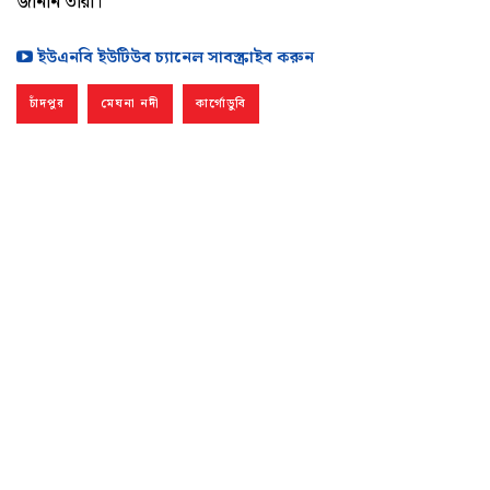
জানান তারা।
ইউএনবি ইউটিউব চ্যানেল সাবস্ক্রাইব করুন
চাঁদপুর
মেঘনা নদী
কার্গোডুবি