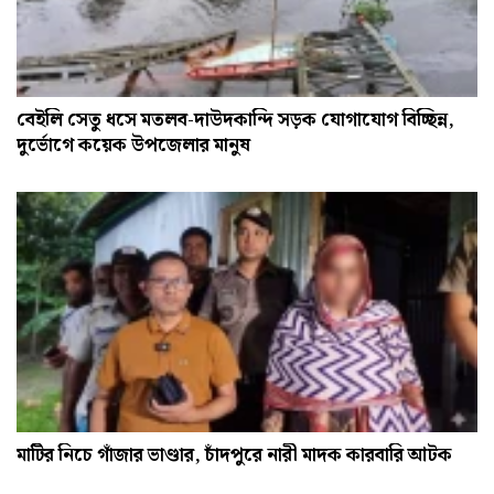
বেইলি সেতু ধসে মতলব-দাউদকান্দি সড়ক যোগাযোগ বিচ্ছিন্ন,
দুর্ভোগে কয়েক উপজেলার মানুষ
মাটির নিচে গাঁজার ভাণ্ডার, চাঁদপুরে নারী মাদক কারবারি আটক