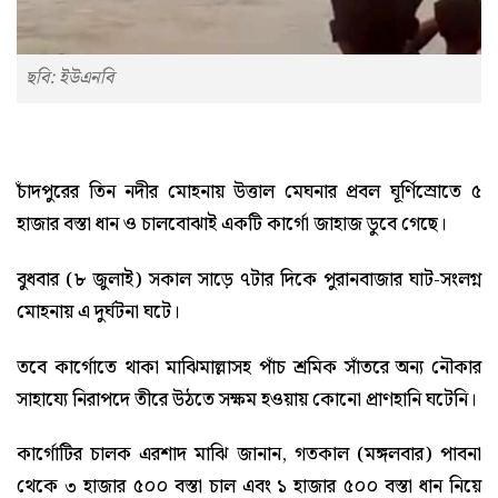
ছবি: ইউএনবি
চাঁদপুরের তিন নদীর মোহনায় উত্তাল মেঘনার প্রবল ঘূর্ণিস্রোতে ৫
হাজার বস্তা ধান ও চালবোঝাই একটি কার্গো জাহাজ ডুবে গেছে।
বুধবার (৮ জুলাই) সকাল সাড়ে ৭টার দিকে পুরানবাজার ঘাট-সংলগ্ন
মোহনায় এ দুর্ঘটনা ঘটে।
তবে কার্গোতে থাকা মাঝিমাল্লাসহ পাঁচ শ্রমিক সাঁতরে অন্য নৌকার
সাহায্যে নিরাপদে তীরে উঠতে সক্ষম হওয়ায় কোনো প্রাণহানি ঘটেনি।
কার্গোটির চালক এরশাদ মাঝি জানান, গতকাল (মঙ্গলবার) পাবনা
থেকে ৩ হাজার ৫০০ বস্তা চাল এবং ১ হাজার ৫০০ বস্তা ধান নিয়ে