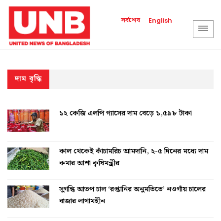
সর্বশেষ
English
দাম বৃদ্ধি
১২ কেজি এলপি গ্যাসের দাম বেড়ে ১,৫৯৮ টাকা
কাল থেকেই কাঁচামরিচ আমদানি, ২-৫ দিনের মধ্যে দাম
কমার আশা কৃষিমন্ত্রীর
সুগন্ধি আতপ চাল ‘রপ্তানির অনুমতিতে’ নওগাঁয় চালের
বাজার লাগামহীন