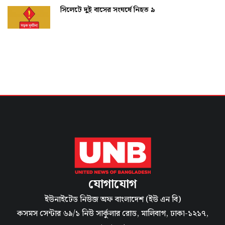
সিলেটে দুই বাসের সংঘর্ষে নিহত ৯
যোগাযোগ
ইউনাইটেড নিউজ অফ বাংলাদেশ (ইউ এন বি)
কসমস সেন্টার ৬৯/১ নিউ সার্কুলার রোড, মালিবাগ, ঢাকা-১২১৭,