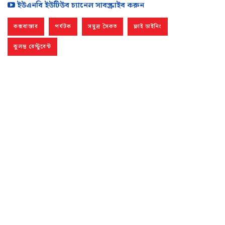
ইউএনবি ইউটিউব চ্যানেল সাবস্ক্রাইব করুন
কক্সবাজার
পর্যটক
সমুদ্র সৈকত
ফ্লাই ডাইনিং
ঝুলন্ত রেস্টুরেন্ট