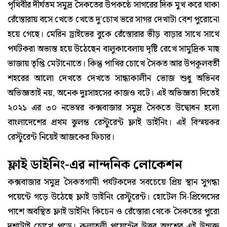
পৃথিবীর দীর্ঘতম সমুদ্র সৈকতের উপকন্ঠে সাগরের দিক মুখ করে থাকা
রেঁস্তোরায় বসে খেতে খেতে দু’চোখ ভরে সাগর দেখাটা বেশ পুরোনো
হয়ে গেছে। মেরিন ড্রাইভের বুকে রেঁস্তোরার ভীড় বাড়ার সাথে সাথে
পর্যটকরা অভ্যস্ত হয়ে উঠেছেন বালুকাবেলায় দৃষ্টি রেখে সামুদ্রিক মাছ
ভাজায় তৃপ্তি মেটানোতে। কিন্তু পাখির চোখে সৈকত আর উপকূলবর্তী
শহরের আলো দেখতে দেখতে সান্ধ্যকালীন ভোজ শুধু অভিনব
অভিজ্ঞতাই নয়, অনেক দুঃসাহসের কাজও বটে। এই অভিজ্ঞতা দিতেই
২০২১ এর ৩০ নভেম্বর কক্সবাজার সমুদ্র সৈকতে উদ্বোধন হলো
বাংলাদেশের প্রথম ঝুলন্ত রেস্টুরেন্ট ফ্লাই ডাইনিং। এই বিস্ময়কর
রেস্টুরেন্ট নিয়েই আজকের ফিচার।
ফ্লাই ডাইনিং-এর নান্দনিক লোকেশন
কক্সবাজার সমুদ্র সৈকতগামী পর্যটকদের সবচেয়ে প্রিয় স্থান সুগন্ধা
পয়েন্টে গড়ে উঠেছে ফ্লাই ডাইনিং রেস্টুরেন্ট। হোটেল সি-প্রিন্সেসের
পাশে অবস্থিত ফ্লাই ডাইনিং কিচেন ও রেঁস্তোরা থেকে সৈকতের পুরো
দৃশ্যটাই চোখে পড়ে। কলাতলী পয়েন্টের উত্তর অংশের এই উন্মুক্ত