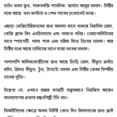
মাটন কালা ভুনা, শাকসবজি শাসলিক, জার্মান আলুর সালাদ। মিষ্টির
মধ্যে আছে- ফল কাস্টার্ড ও শেফ শাবেব চকোলেট ফাজ।
এছাড়া ভেজিটেরিয়ানদের জন্য আলাদা ভাবে থাকছে নিরামিষ রোল,
ভেজি ব্ল্যাক বিন এনচিলাডাস এবং গলানো পনির। নেয়াপোলিটানার
সাথে স্প্যাগেটি, পালং শাক এবং সরিষা দিয়ে ডিমের সালাদ। আর
মিষ্টির মধ্যে আছে ডালিমের সাথে তাজা ফলের সালাদ।
পাশাপাশি আমিষভোজীদের জন্য আছে চিংড়ি রোল, সীফুড ফ্রাইড
রাইস, গ্রিলড সীফুড, টুনা, টমেটো সালাদ এবং মিষ্টির ভেতর মিশরীয়
চালের পুডিং।
উল্লেখ্য যে, এখানে রান্নার কাজটি তত্ত্বাবধানে নিয়জিত আছেন
বাংলাদেশের প্রখ্যাত রন্ধনশিল্পী টনি খান।
ভিআইপিদের ক্ষেত্রে অথবা নির্দিষ্ট কোন দিন উদযাপনের জন্য ফ্লাই