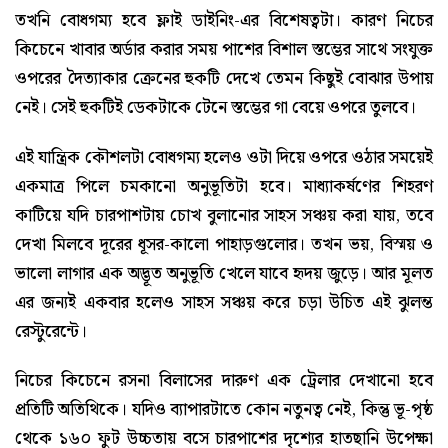
তখনি বোধগম্য হবে ফ্লাই ডাইনিং-এর বিশেষত্বটা। কারণ নিচের
কিচেনে খাবার অর্ডার করার সময় পাশের বিশাল স্তম্ভের সাথে সংযুক্ত
ওপরের দৈত্যাকার ক্রেনের হুকটি দেখে তেমন কিছুই বোঝার উপায়
নেই। সেই হুকটিই ডেকটাকে টেনে স্তম্ভের গা বেয়ে ওপরে তুলবে।
এই যান্ত্রিক কৌশলটা বোধগম্য হলেও ওটা দিয়ে ওপরে ওঠার সময়েই
একমাত্র পিলে চমকানো অনুভূতিটা হবে। মাধ্যাকর্ষণের শিহরণ
কাটিয়ে যদি চারপাশটায় চোখ বুলানোর সাহস সঞ্চয় করা যায়, তবে
দেখা মিলবে দূরের ধূসর-কালো পাহাড়গুলোর। তখন ভয়, বিস্ময় ও
ভালো লাগার এক অদ্ভূত অনুভূতি খেলে যাবে হৃদয় জুড়ে। আর মূলত
এর জন্যই একবার হলেও সাহস সঞ্চয় করে চড়া উচিত এই ঝুলন্ত
রেস্টুরেন্টে।
নিচের কিচেনে রসনা বিলাসের দারুণ এক ট্রেলার দেখানো হবে
প্রতিটি অতিথিকে। যদিও ব্যাপারটাতে কোন নতুনত্ব নেই, কিন্তু ভূ-পৃষ্ঠ
থেকে ১৬০ ফুট উচ্চতায় বসে চারপাশের দৃশ্যের হাতছানি উপেক্ষা