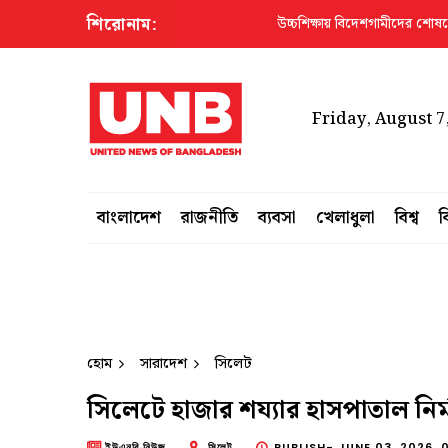
শিরোনাম:
উচ্চশিক্ষায় বিদেশগামীদের শোষণে জড়িত স
Friday, August 7
বাংলাদেশ
রাজনীতি
ব্যবসা
খেলাধুলা
বিশ্ব
ব
হোম
সারাদেশ
সিলেট
সিলেটে হাজার শয্যার হাসপাতাল নির্মা
ইউএনবি নিউজ
সিলেট
PUBLISH-
JUNE 03, 2026, 