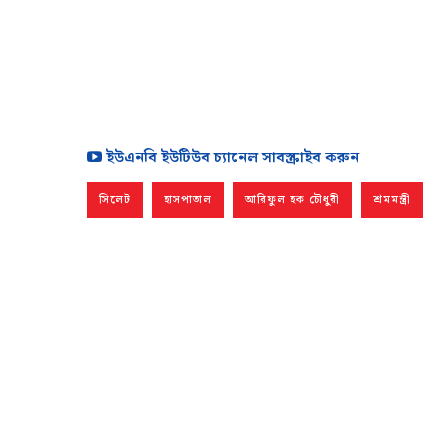
ইউএনবি ইউটিউব চ্যানেল সাবস্ক্রাইব করুন
সিলেট
হাসপাতাল
আরিফুল হক চৌধুরী
শ্রমমন্ত্রী