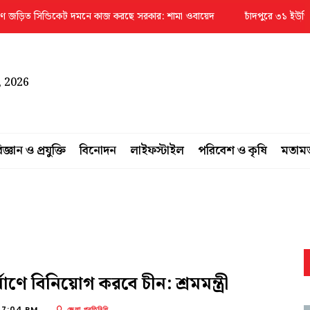
িন্ডিকেট দমনে কাজ করছে সরকার: শামা ওবায়েদ
চাঁদপুরে ৩১ ইউপি প্রশাসনিক 
, 2026
িজ্ঞান ও প্রযুক্তি
বিনোদন
লাইফস্টাইল
পরিবেশ ও কৃষি
মতাম
ণে বিনিয়োগ করবে চীন: শ্রমমন্ত্রী
07:04 PM
জেলা প্রতিনিধি