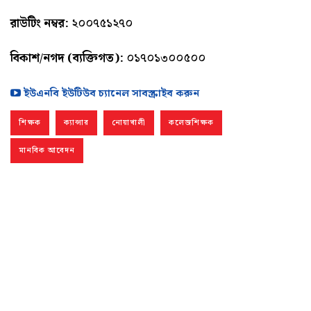
রাউটিং নম্বর:
২০০৭৫১২৭০
বিকাশ/নগদ (ব্যক্তিগত):
০১৭০১৩০০৫০০
ইউএনবি ইউটিউব চ্যানেল সাবস্ক্রাইব করুন
শিক্ষক
ক্যান্সার
নোয়াখালী
কলেজশিক্ষক
মানবিক আবেদন