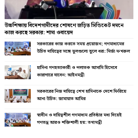
উচ্চশিক্ষায় বিদেশগামীদের শোষণে জড়িত সিন্ডিকেট দমনে
কাজ করছে সরকার: শামা ওবায়েদ
সরকারের কাজ করতে সময় প্রয়োজন; গণমাধ্যমের
উচিত দায়িত্বের সঙ্গে ভুলগুলো তুলে ধরা: মির্জা ফখরুল
হাসিনা গণহত্যাকারী ও পলাতক আসামি হিসেবে
কারাগারে যাবেন: আইনমন্ত্রী
সরকারের নিজ দায়িত্বে শেখ হাসিনাকে দেশে ফিরিয়ে
আনা উচিত: জামায়াত আমির
স্বাধীন ও দায়িত্বশীল গণমাধ্যম প্রতিষ্ঠার মধ্য দিয়েই
গণতন্ত্র আরও শক্তিশালী হয়: তথ্যমন্ত্রী