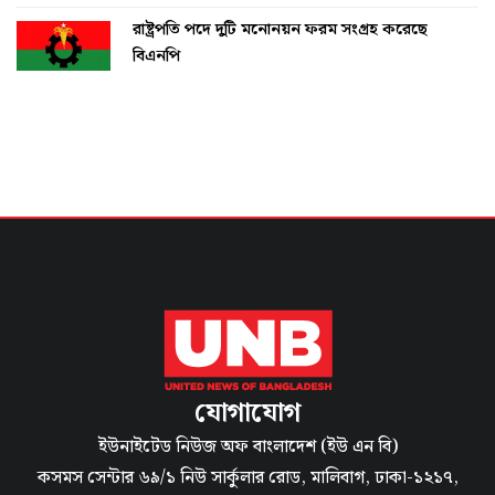
রাষ্ট্রপতি পদে দুটি মনোনয়ন ফরম সংগ্রহ করেছে
বিএনপি
যোগাযোগ
ইউনাইটেড নিউজ অফ বাংলাদেশ (ইউ এন বি)
কসমস সেন্টার ৬৯/১ নিউ সার্কুলার রোড, মালিবাগ, ঢাকা-১২১৭,