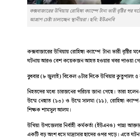
কক্সবাজারের উখিয়ায় রোহিঙ্গা ক্যাম্পে টানা ভারী বৃষ্টির প
আপ্রাণ চেষ্টা চালাচ্ছেন স্থানীয়রা। ছবি: ইউএনবি
কক্সবাজারের উখিয়ায় রোহিঙ্গা ক্যাম্পে টানা ভারী বৃষ্ট
ঘটনায় আরও বেশ কয়েকজন আহত হওয়ার খবর পাওয়া গে
বুধবার (৮ জুলাই) বিকেল ৩টার দিকে উখিয়ার কুতুপালং ৫ নম্
নিহতদের মধ্যে চারজনের পরিচয় জানা গেছে। তারা হলেন—উখি
উম্মে নেছাত (১৩) ও উম্মে সালমা (১১), রোহিঙ্গা ক্যাম্
শিক্ষক শামসুল আলম।
উখিয়া উপজেলার নির্বাহী কর্মকর্তা (ইউএনও) পান্না আক্তা
একটি বড় অংশ ধসে মাদ্রাসার ছাদের ওপর পড়ে। এতে ঘটনাস