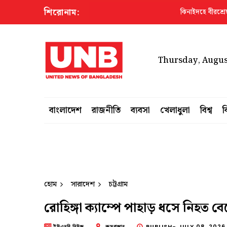
শিরোনাম:
ঝিনাইদহে বীরশ্রেষ্ঠ হামিদু
Thursday, August
বাংলাদেশ
রাজনীতি
ব্যবসা
খেলাধুলা
বিশ্ব
ব
হোম
সারাদেশ
চট্টগ্রাম
রোহিঙ্গা ক্যাম্পে পাহাড় ধসে নিহত ব
ইউএনবি নিউজ
কক্সবাজার
PUBLISH-
JULY 08, 2026