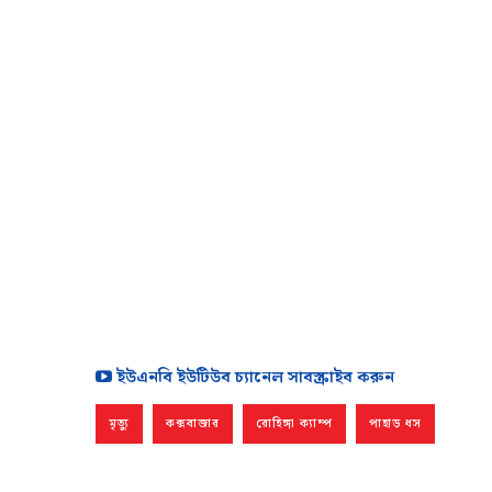
ইউএনবি ইউটিউব চ্যানেল সাবস্ক্রাইব করুন
মৃত্যু
কক্সবাজার
রোহিঙ্গা ক্যাম্প
পাহাড় ধস