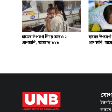
হামের উপসর্গ নিয়ে আরও ৬
হামের উপসর্
প্রাণহানি, আক্রান্ত ৮১৮
প্রাণহানি, আক
যোগ
ইউনাইট
কসমস স