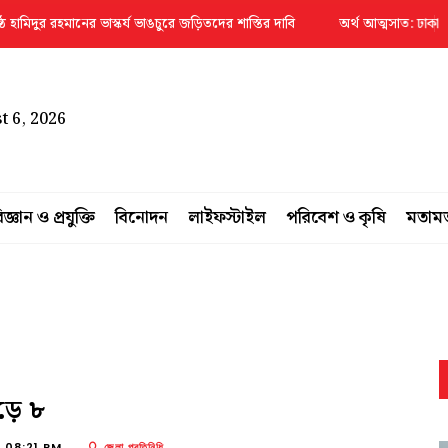
র রহমানের ভাস্কর্য ভাঙচুরে জড়িতদের শাস্তির দাবি
অর্থ আত্মসাত: ঢাকা ব্যাংকের
 6, 2026
িজ্ঞান ও প্রযুক্তি
বিনোদন
লাইফস্টাইল
পরিবেশ ও কৃষি
মতাম
েড়ে ৮
, 08:21 PM
জেলা প্রতিনিধি